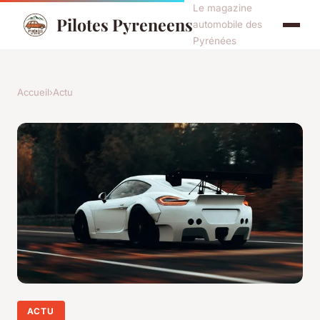
Le magazine
Pilotes Pyreneens
automobile des
Pyrénées
Accueil
›
Actu
ACTU