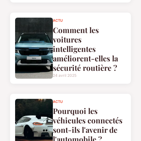
ACTU
Comment les
voitures
intelligentes
améliorent-elles la
sécurité routière ?
24 avril 2025
ACTU
Pourquoi les
véhicules connectés
sont-ils l'avenir de
l'automobile ?