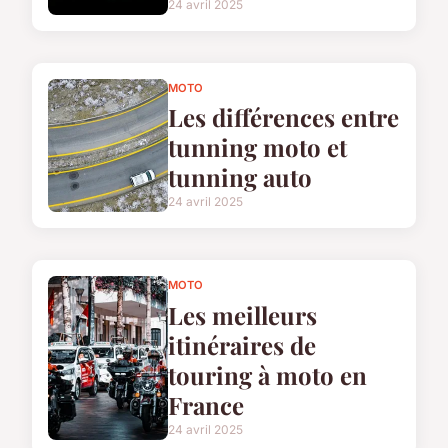
24 avril 2025
MOTO
Les différences entre
tunning moto et
tunning auto
24 avril 2025
MOTO
Les meilleurs
itinéraires de
touring à moto en
France
24 avril 2025