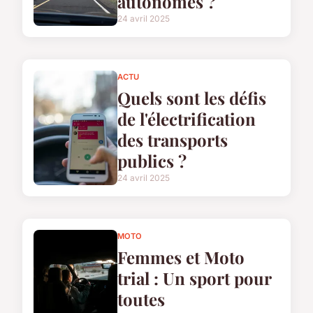
autonomes ?
24 avril 2025
ACTU
Quels sont les défis
de l'électrification
des transports
publics ?
24 avril 2025
MOTO
Femmes et Moto
trial : Un sport pour
toutes