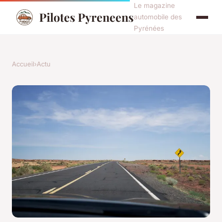
Le magazine
Pilotes Pyreneens
automobile des
Pyrénées
Accueil
›
Actu